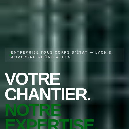
ENTREPRISE TOUS CORPS D'ÉTAT — LYON &
AUVERGNE-RHÔNE-ALPES
VOTRE
CHANTIER.
NOTRE
EXPERTISE.